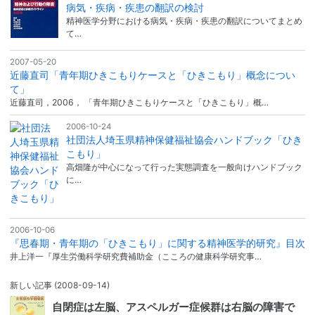
病気・疾病・疾患の翻訳の検討
精神医学分野における病気・疾病・疾患の翻訳についてまとめ
て…
2007-05-20
近藤直司「青年期ひきこもりケースと「ひきこもり」概念につい
て」
近藤直司，2006， 「青年期ひきこもりケースと「ひきこもり」概…
2006-10-24
社団法人埼玉県精神保健福祉協会ハンドブック「ひき
こもり」
高畑隆が中心になって行った実態調査を一般向けハンドブック
に…
2006-10-06
『思春期・青年期の「ひきこもり」に関する精神医学的研究』目次
井上洋一『厚生労働科学研究費補助金（こころの健康科学研究事…
新しい記事
(2008-09-14)
自閉症は左脳、アスペルガー症候群は右脳の障害で