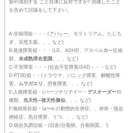
類や識別する こと自体に反対ですか? 関連したこと
を含めて討議をして下さい。
A:非病理組・・・(
アパシー
、モラトリアム、たじろ
ぎ、完璧主義、、、など)
B:
発達障害
組・・・(LD、
ADHD
、アスペル
カ
ー症候
群、
未成熟滞在意識
、、、など)
C:不安障害・・・(
社会不安障害
/SAD・・・など)
D:
PTSD
組・・(トラウマ、
パニック障害
、
解離性障
害
、
ムラガエリ
、
摂食障害
、、、など)
E:
人格障害
組・(パーソナリテイー・
デスオーダー
10
種類、
先天性~後天性擬似
、、、など)
F:複雑骨折組・(a〜e の動態的合併症、、併存・
強迫
神経症
、
気分障害
、うつ、、、など)
G:
統合失調症
組・(旧名/
分裂病
、
分裂病
質、う