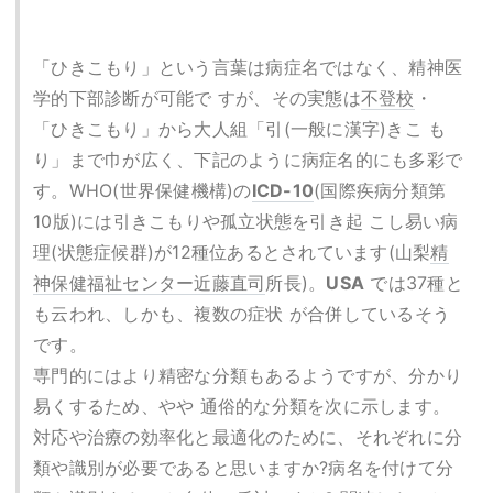
「ひきこもり」という言葉は病症名ではなく、精神医
学的下部診断が可能で すが、その実態は
不登校
・
「ひきこもり」から大人組「引(一般に漢字)きこ も
り」まで巾が広く、下記のように病症名的にも多彩で
す。WHO(世界保健機構)の
ICD-10
(国際疾病分類第
10版)には引きこもりや孤立状態を引き起 こし易い病
理(状態症候群)が12種位あるとされています(山梨
精
神保健福祉センター
近藤直司
所長)。
USA
では37種と
も云われ、しかも、複数の症状 が合併しているそう
です。
専門的にはより精密な分類もあるようですが、分かり
易くするため、やや 通俗的な分類を次に示します。
対応や治療の効率化と最適化のために、それぞれに分
類や識別が必要であると思いますか?病名を付けて分